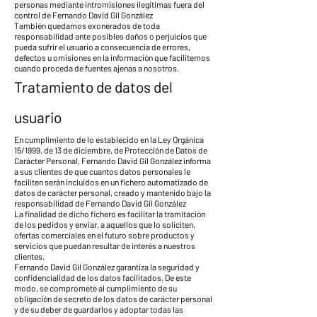
personas mediante intromisiones ilegítimas fuera del
control de Fernando David Gil González
También quedamos exonerados de toda
responsabilidad ante posibles daños o perjuicios que
pueda sufrir el usuario a consecuencia de errores,
defectos u omisiones en la información que facilitemos
cuando proceda de fuentes ajenas a nosotros.
Tratamiento de datos del
usuario
En cumplimiento de lo establecido en la Ley Orgánica
15/1999, de 13 de diciembre, de Protección de Datos de
Carácter Personal, Fernando David Gil González informa
a sus clientes de que cuantos datos personales le
faciliten serán incluidos en un fichero automatizado de
datos de carácter personal, creado y mantenido bajo la
responsabilidad de Fernando David Gil González
La finalidad de dicho fichero es facilitar la tramitación
de los pedidos y enviar, a aquellos que lo soliciten,
ofertas comerciales en el futuro sobre productos y
servicios que puedan resultar de interés a nuestros
clientes.
Fernando David Gil González garantiza la seguridad y
confidencialidad de los datos facilitados. De este
modo, se compromete al cumplimiento de su
obligación de secreto de los datos de carácter personal
y de su deber de guardarlos y adoptar todas las