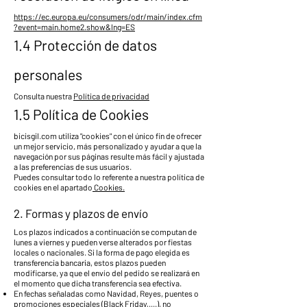
https://ec.europa.eu/consumers/odr/main/index.cfm
?event=main.home2.show&lng=ES
1.4 Protección de datos
personales
Consulta nuestra
Política de privacidad
1.5 Política de Cookies
bicisgil.com utiliza "cookies" con el único fin de ofrecer
un mejor servicio, más personalizado y ayudar a que la
navegación por sus páginas resulte más fácil y ajustada
a las preferencias de sus usuarios.
Puedes consultar todo lo referente a nuestra política de
cookies en el apartado
Cookies.
2. Formas y plazos de envío
Los plazos indicados a continuación se computan de
lunes a viernes y pueden verse alterados por fiestas
locales o nacionales. Si la forma de pago elegida es
transferencia bancaria, estos plazos pueden
modificarse, ya que el envío del pedido se realizará en
el momento que dicha transferencia sea efectiva.
En fechas señaladas como Navidad, Reyes, puentes o
promociones especiales (Black Friday,....), no