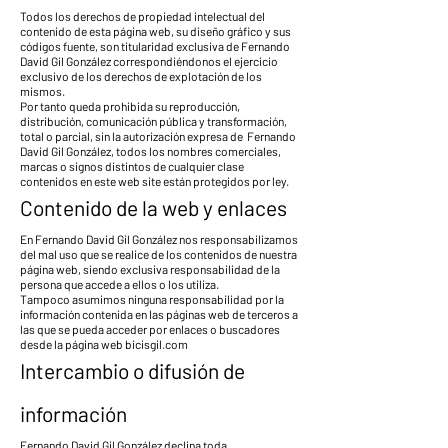
Todos los derechos de propiedad intelectual del
contenido de esta página web, su diseño gráfico y sus
códigos fuente, son titularidad exclusiva de Fernando
David Gil González correspondiéndonos el ejercicio
exclusivo de los derechos de explotación de los
mismos.
Por tanto queda prohibida su reproducción,
distribución, comunicación pública y transformación,
total o parcial, sin la autorización expresa de Fernando
David Gil González, todos los nombres comerciales,
marcas o signos distintos de cualquier clase
contenidos en este web site están protegidos por ley.
Contenido de la web y enlaces
En Fernando David Gil González nos responsabilizamos
del mal uso que se realice de los contenidos de nuestra
página web, siendo exclusiva responsabilidad de la
persona que accede a ellos o los utiliza.
Tampoco asumimos ninguna responsabilidad por la
información contenida en las páginas web de terceros a
las que se pueda acceder por enlaces o buscadores
desde la página web bicisgil.com
Intercambio o difusión de
información
Fernando David Gil González declina toda