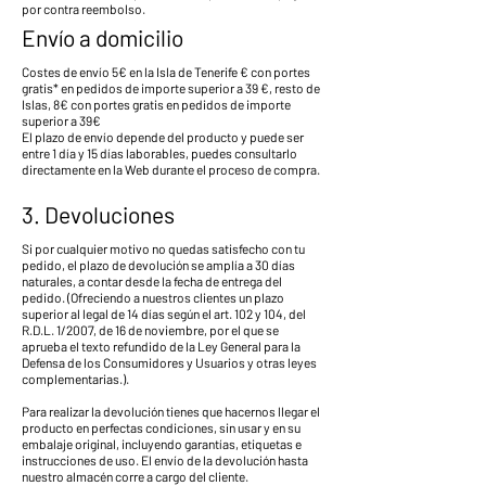
por contra reembolso.
Envío a domicilio
Costes de envío 5€ en la Isla de Tenerife € con portes
gratis* en pedidos de importe superior a 39 €, resto de
Islas, 8€ con portes gratis en pedidos de importe
superior a 39€
El plazo de envío depende del producto y puede ser
entre 1 día y 15 días laborables, puedes consultarlo
directamente en la Web durante el proceso de compra.
3. Devoluciones
Si por cualquier motivo no quedas satisfecho con tu
pedido, el plazo de devolución se amplía a 30 días
naturales, a contar desde la fecha de entrega del
pedido. (Ofreciendo a nuestros clientes un plazo
superior al legal de 14 días según el art. 102 y 104, del
R.D.L. 1/2007, de 16 de noviembre, por el que se
aprueba el texto refundido de la Ley General para la
Defensa de los Consumidores y Usuarios y otras leyes
complementarias.).
Para realizar la devolución tienes que hacernos llegar el
producto en perfectas condiciones, sin usar y en su
embalaje original, incluyendo garantías, etiquetas e
instrucciones de uso. El envío de la devolución hasta
nuestro almacén corre a cargo del cliente.