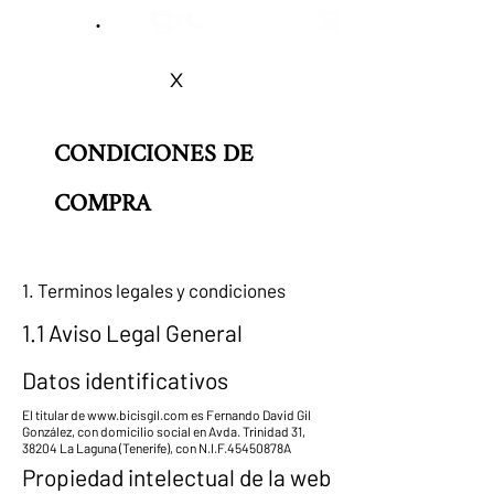
.
x
CONDICIONES DE
COMPRA
1. Terminos legales y condiciones
1.1 Aviso Legal General
Datos identificativos
El titular de
www.bicisgil.com
es Fernando David Gil
González, con domicilio social en Avda. Trinidad 31,
38204 La Laguna (Tenerife), con N.I.F.45450878A
Propiedad intelectual de la web