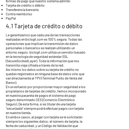
formas de pago que nuestro sistema admite:
Tarjeta de crédito o débito
Transferencia bancaria
Contra reembolso
PayPal
4.1 Tarjeta de crédito o débito
Le garantizamos que cada una de las transacciones
realizadas en bicisgil.com es 100% segura. Todas las
operaciones que implican la transmisión de datos
personales o bancarios se realizan utilizando un
entorno seguro. bicisgil.com utiliza un servidor basado
en la tecnología de seguridad estándar SSL
(SecureSockedLayer). Toda la información que nos
transmita viaja cifrada a través de la red.
Así mismo los datos sobre su tarjeta de crédito no
quedan registrados en ninguna base de datos sino que
van directamente al TPV (Terminal Punto de Venta del
Banco).
En un esfuerzo por proporcionar mayor seguridad a los
propietarios de tarjetas de crédito, hemos incorporado
en nuestra pasarela de pagos el sistema de pago
seguro denominado CES (Comercio Electrónico
Seguro). De esta forma, si es titular de una tarjeta
"securizada" siempre podrá efectuar pagos con tarjeta
en nuestra tienda.
En ambos casos, al pagar con tarjeta se le solicitarán
siempre los siguientes datos: el número de tarjeta, la
fecha de caducidad, y un Código de Validación que