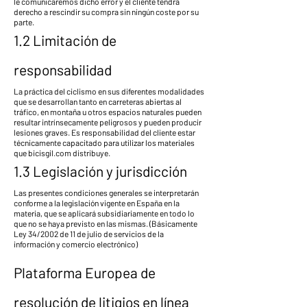
le comunicaremos dicho error y el cliente tendrá
derecho a rescindir su compra sin ningún coste por su
parte.
1.2 Limitación de
responsabilidad
La práctica del ciclismo en sus diferentes modalidades
que se desarrollan tanto en carreteras abiertas al
tráfico, en montaña u otros espacios naturales pueden
resultar intrínsecamente peligrosos y pueden producir
lesiones graves. Es responsabilidad del cliente estar
técnicamente capacitado para utilizar los materiales
que bicisgil.com distribuye.
1.3 Legislación y jurisdicción
Las presentes condiciones generales se interpretarán
conforme a la legislación vigente en España en la
materia, que se aplicará subsidiariamente en todo lo
que no se haya previsto en las mismas. (Básicamente
Ley 34/2002 de 11 de julio de servicios de la
información y comercio electrónico)
Plataforma Europea de
resolución de litigios en línea