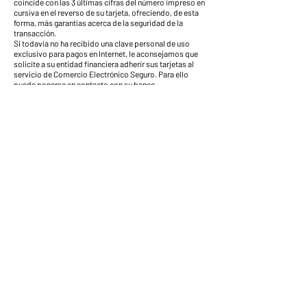
coincide con las 3 últimas cifras del número impreso en
cursiva en el reverso de su tarjeta, ofreciendo, de esta
forma, más garantías acerca de la seguridad de la
transacción.
Si todavía no ha recibido una clave personal de uso
exclusivo para pagos en Internet, le aconsejamos que
solicite a su entidad financiera adherir sus tarjetas al
servicio de Comercio Electrónico Seguro. Para ello
puede ponerse en contacto con su banco.
Atención: El fraude con tarjeta de crédito es un delito, y
bicisgil.com, entablará las acciones judiciales
pertinentes contra todo aquel que realice una
transacción fraudulenta en nuestra tienda online.
4.2 Transferencia bancaria
Al seleccionar la transferencia bancaria como medio de
pago recibirá, junto con la confirmación de su pedido,
un e-mail donde se le indicará el número de cuenta en el
que efectuar la transferencia bancaria a nombre de
bicisgil.com
Es muy importante que indique en el asunto el número
de pedido, así como su nombre y apellidos, y realice la
transferencia dentro de los 3 días posteriores a la fecha
de confirmación del pedido para poder validarlo.
No olvide que debe efectuar el pago en EUROS y que
todas las eventuales comisiones de cambio y
bancarias corren por su cuenta al optar por este
sistema de pago. En el caso de transferencias
bancarias realizadas desde fuera de España es muy