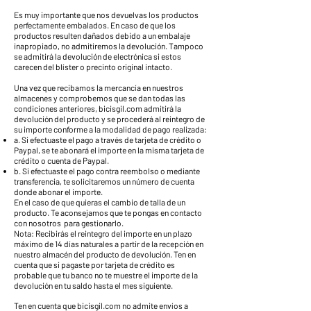
Es muy importante que nos devuelvas los productos
perfectamente embalados. En caso de que los
productos resulten dañados debido a un embalaje
inapropiado, no admitiremos la devolución. Tampoco
se admitirá la devolución de electrónica si estos
carecen del blíster o precinto original intacto.
Una vez que recibamos la mercancía en nuestros
almacenes y comprobemos que se dan todas las
condiciones anteriores, bicisgil.com admitirá la
devolución del producto y se procederá al reintegro de
su importe conforme a la modalidad de pago realizada:
a. Si efectuaste el pago a través de tarjeta de crédito o
Paypal, se te abonará el importe en la misma tarjeta de
crédito o cuenta de Paypal.
b. Si efectuaste el pago contra reembolso o mediante
transferencia, te solicitaremos un número de cuenta
donde abonar el importe.
En el caso de que quieras el cambio de talla de un
producto. Te aconsejamos que te pongas en contacto
con nosotros para gestionarlo.
Nota: Recibirás el reintegro del importe en un plazo
máximo de 14 días naturales a partir de la recepción en
nuestro almacén del producto de devolución. Ten en
cuenta que si pagaste por tarjeta de crédito es
probable que tu banco no te muestre el importe de la
devolución en tu saldo hasta el mes siguiente.
Ten en cuenta que bicisgil.com no admite envíos a