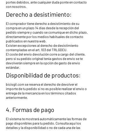
portes debidos, ante cualquier duda ponte en contacto
con nosotros.
Derecho a desistimiento:
El comprador tiene derecho a desistimiento de su
compra en un plazo 14 días desde la recepción del
pedido siempre y cuando se comunique en dicho plazo,
directamente por los medios habituales de contacto
publicados en nuestra web.
Existen excepciones al derecho de desistimiento
contempladas en el art. 103 del TRLGDCU.
El coste del envío devolución corre a cargo del cliente,
pero si su pedido original tenia gastos de envío se te
devolverán siempre en la opción de gasto de envío
estándar.
Disponibilidad de productos:
bicisgil.com se reserva el derecho de devolver el
importe de tu pedido si no es posible realizar el envío o
entrega de la mercancía en los términos citados
anteriormente.
4. Formas de pago
El sistema te mostrará automáticamente las formas de
pago disponibles para tu pedido. Consulta aquí los
detalles y la disponibilidad o no de cada una de las