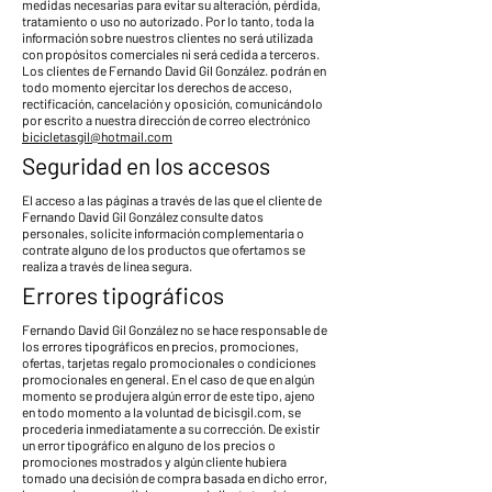
medidas necesarias para evitar su alteración, pérdida,
tratamiento o uso no autorizado. Por lo tanto, toda la
información sobre nuestros clientes no será utilizada
con propósitos comerciales ni será cedida a terceros.
Los clientes de Fernando David Gil González. podrán en
todo momento ejercitar los derechos de acceso,
rectificación, cancelación y oposición, comunicándolo
por escrito a nuestra dirección de correo electrónico
bicicletasgil@hotmail.com
Seguridad en los accesos
El acceso a las páginas a través de las que el cliente de
Fernando David Gil González consulte datos
personales, solicite información complementaria o
contrate alguno de los productos que ofertamos se
realiza a través de línea segura.
Errores tipográficos
Fernando David Gil González no se hace responsable de
los errores tipográficos en precios, promociones,
ofertas, tarjetas regalo promocionales o condiciones
promocionales en general. En el caso de que en algún
momento se produjera algún error de este tipo, ajeno
en todo momento a la voluntad de bicisgil.com, se
procedería inmediatamente a su corrección. De existir
un error tipográfico en alguno de los precios o
promociones mostrados y algún cliente hubiera
tomado una decisión de compra basada en dicho error,