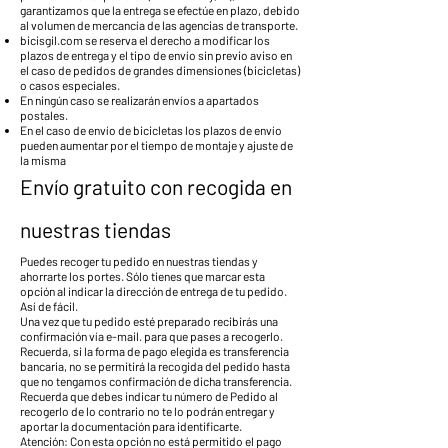
garantizamos que la entrega se efectúe en plazo, debido
al volumen de mercancía de las agencias de transporte.
bicisgil.com se reserva el derecho a modificar los
plazos de entrega y el tipo de envío sin previo aviso en
el caso de pedidos de grandes dimensiones (bicicletas)
o casos especiales.
En ningún caso se realizarán envíos a apartados
postales.
En el caso de envío de bicicletas los plazos de envío
pueden aumentar por el tiempo de montaje y ajuste de
la misma
Envío gratuito con recogida en
nuestras tiendas
Puedes recoger tu pedido en nuestras tiendas y
ahorrarte los portes. Sólo tienes que marcar esta
opción al indicar la dirección de entrega de tu pedido.
Así de fácil.
Una vez que tu pedido esté preparado recibirás una
confirmación vía e-mail. para que pases a recogerlo.
Recuerda, si la forma de pago elegida es transferencia
bancaria, no se permitirá la recogida del pedido hasta
que no tengamos confirmación de dicha transferencia.
Recuerda que debes indicar tu número de Pedido al
recogerlo de lo contrario no te lo podrán entregar y
aportar la documentación para identificarte.
Atención: Con esta opción no está permitido el pago