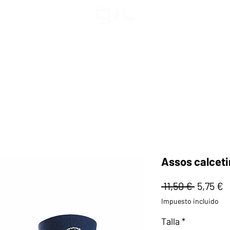
Assos calceti
Precio
P
 11,50 € 
5,75 €
d
Impuesto incluido
o
Talla
*