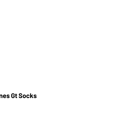
nes Gt Socks
recio
e
ferta