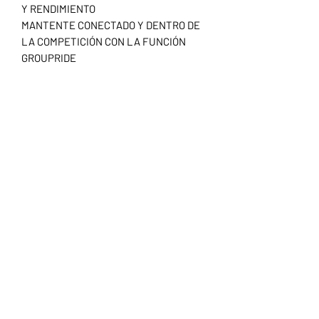
Y RENDIMIENTO
MANTENTE CONECTADO Y DENTRO DE
LA COMPETICIÓN CON LA FUNCIÓN
GROUPRIDE
ALERTA A LOS CICLISTAS Y PEATONES
CON EL TIMBRE DE BICICLETA
INCORPORADO
Inicio