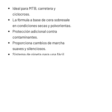
Ideal para MTB, carretera y
ciclocross.
La fórmula a base de cera sobresale
en condiciones secas y polvorientas.
Protección adicional contra
contaminantes.
Proporciona cambios de marcha
suaves y silenciosos.
Sistema de pipeta para una fácil
aplicación.
Se puede aplicar a cadenas, cables,
palancas de cambio y desviadores.
Muc-Off
Inicio