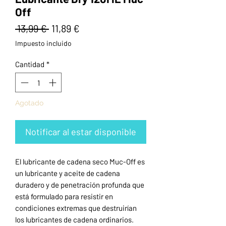
Off
Precio
Precio
 13,99 € 
11,89 €
de
Impuesto incluido
oferta
Cantidad
*
Agotado
Notificar al estar disponible
El lubricante de cadena seco Muc-Off es
un lubricante y aceite de cadena
duradero y de penetración profunda que
está formulado para resistir en
condiciones extremas que destruirían
los lubricantes de cadena ordinarios.