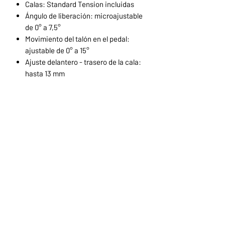
Calas: Standard Tension incluidas
Ángulo de liberación: microajustable
de 0° a 7,5°
Movimiento del talón en el pedal:
ajustable de 0° a 15°
Ajuste delantero - trasero de la cala:
hasta 13 mm
Ajuste izquierdo - derecho de la cala:
hasta 8 mm
Cala con capacidad para caminar: sí
(adaptador incluido)
Inicio