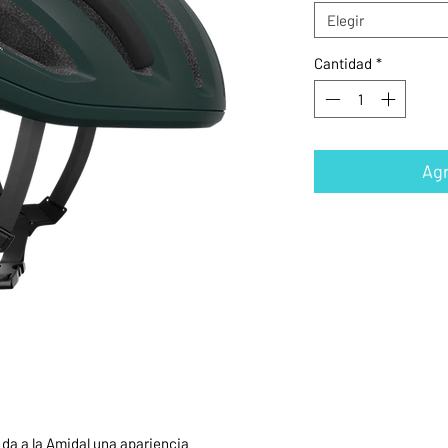
Elegir
Cantidad
*
Agr
 da a la Amidal una apariencia