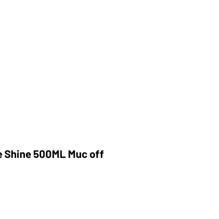
e Shine 500ML Muc off
Precio
de
oferta